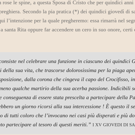
n rose le spine, a questa Sposa di Cristo che per quindici anni
preghiera. Secondo la pia pratica (*) dei quindici giovedì di s
ui l’intenzione per la quale pregheremo: essa rimarrà nel segre
a a santa Rita oppure far accendere un cero in suo onore, cert
onsiste nel celebrare una funzione in ciascuno dei quindici G
della sua vita, che trascorse dolorosissima per la piaga apert
sposizione, dalla corona che cingeva il capo del Crocifisso, in
lmeno qualche martirio della sua acerba passione. Indicibili 
e conseguenza di essere stata prescelta a partecipare della Pa
bbero un giorno ricorsi alla sua intercessione ! È questo il se
o di tutti coloro che l’invocano nei casi più disperati e più dol
o partecipare al tesoro di questi meriti.”
I XV GIOVEDI DI SA