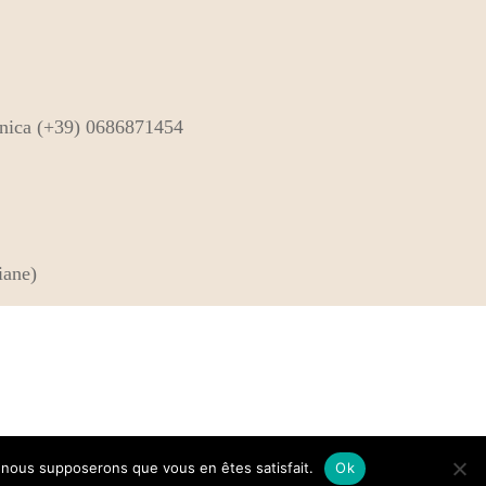
onica (+39) 0686871454
iane)
e, nous supposerons que vous en êtes satisfait.
Ok