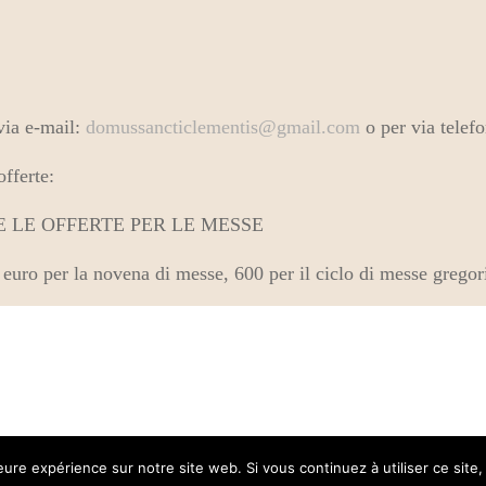
via e-mail:
domussancticlementis@gmail.com
o per via telef
offerte:
ERE LE OFFERTE PER LE MESSE
 euro per la novena di messe, 600 per il ciclo di messe gregor
leure expérience sur notre site web. Si vous continuez à utiliser ce sit